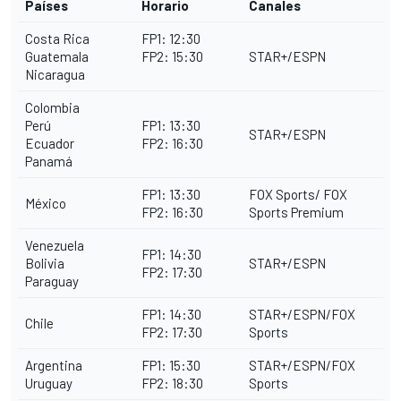
Países
Horario
Canales
Costa Rica
FP1: 12:30
Guatemala
FP2: 15:30
STAR+/ESPN
Nicaragua
Colombia
Perú
FP1: 13:30
STAR+/ESPN
Ecuador
FP2: 16:30
Panamá
FP1: 13:30
FOX Sports/ FOX
México
FP2: 16:30
Sports Premium
Venezuela
FP1: 14:30
Bolivia
STAR+/ESPN
FP2: 17:30
Paraguay
FP1: 14:30
STAR+/ESPN/FOX
Chile
FP2: 17:30
Sports
Argentina
FP1: 15:30
STAR+/ESPN/FOX
Uruguay
FP2: 18:30
Sports