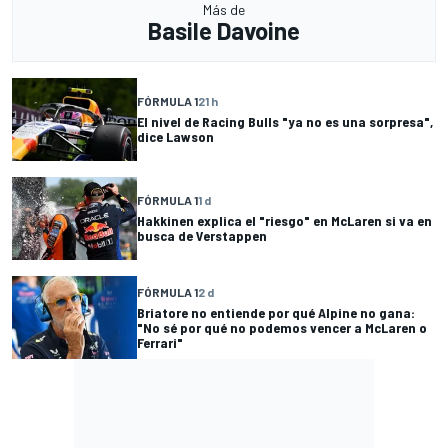
Más de
Basile Davoine
FÓRMULA 1
21 h
El nivel de Racing Bulls "ya no es una sorpresa",
dice Lawson
FÓRMULA 1
1 d
Hakkinen explica el "riesgo" en McLaren si va en
busca de Verstappen
FÓRMULA 1
2 d
Briatore no entiende por qué Alpine no gana:
"No sé por qué no podemos vencer a McLaren o
Ferrari"