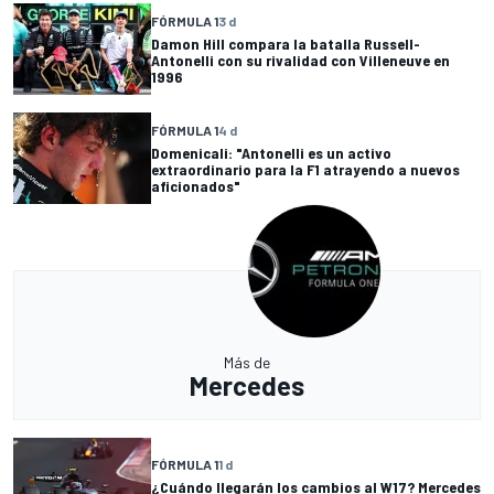
FÓRMULA 1
3 d
Damon Hill compara la batalla Russell-
Antonelli con su rivalidad con Villeneuve en
1996
FÓRMULA 1
4 d
Domenicali: "Antonelli es un activo
extraordinario para la F1 atrayendo a nuevos
aficionados"
Más de
Mercedes
FÓRMULA 1
1 d
¿Cuándo llegarán los cambios al W17? Mercedes