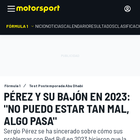
FÓRMULA 1
INICIO
NOTICIAS
CALENDARIO
RESULTADOS
CLASIFICAC
Fórmula 1
Test Postemporada Abu Dhabi
PÉREZ Y SU BAJÓN EN 2023:
"NO PUEDO ESTAR TAN MAL,
ALGO PASA"
Sergio Pérez se ha sincerado sobre cómo sus
problemas con Red Bull en 2023 hicieron que la