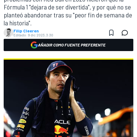
Fórmula 1 "dejara de ser divertida", y por qué no se
planteó abandonar tras su "peor fin de semana de
la historia".
Filip Cleeren
Editado:
9 dic 2023, 3:30
AÑADIR COMO FUENTE PREFERENTE