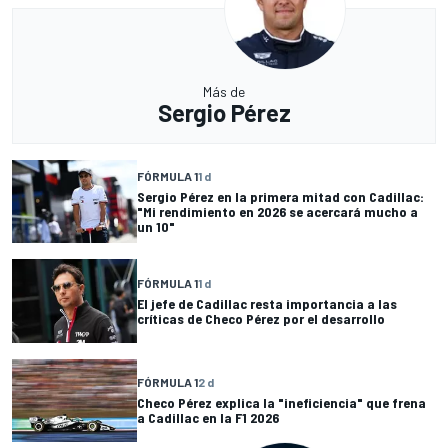
Más de
Sergio Pérez
FÓRMULA 1
1 d
Sergio Pérez en la primera mitad con Cadillac:
"Mi rendimiento en 2026 se acercará mucho a
un 10"
FÓRMULA 1
1 d
El jefe de Cadillac resta importancia a las
críticas de Checo Pérez por el desarrollo
FÓRMULA 1
2 d
Checo Pérez explica la "ineficiencia" que frena
a Cadillac en la F1 2026