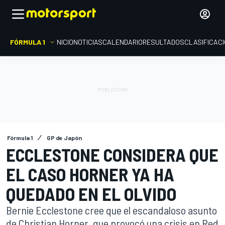
FÓRMULA 1
INICIO
NOTICIAS
CALENDARIO
RESULTADOS
CLASIFICAC
Fórmula 1
GP de Japón
ECCLESTONE CONSIDERA QUE
EL CASO HORNER YA HA
QUEDADO EN EL OLVIDO
Bernie Ecclestone cree que el escandaloso asunto
de Christian Horner, que provocó una crisis en Red