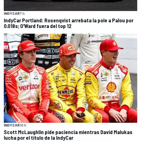
INDYCAR
7 h
IndyCar Portland: Rosenqvist arrebata la pole a Palou por
0.018s; O’Ward fuera del top 12
INDYCAR
10 h
Scott McLaughlin pide paciencia mientras David Malukas
lucha por el título de la IndyCar