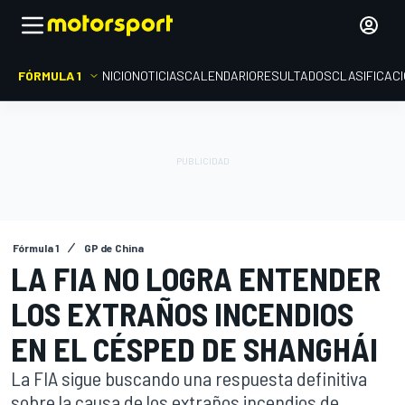
FÓRMULA 1
INICIO
NOTICIAS
CALENDARIO
RESULTADOS
CLASIFICAC
Fórmula 1
GP de China
LA FIA NO LOGRA ENTENDER
LOS EXTRAÑOS INCENDIOS
EN EL CÉSPED DE SHANGHÁI
La FIA sigue buscando una respuesta definitiva
sobre la causa de los extraños incendios de