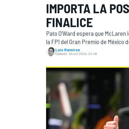
IMPORTA LA POS
INDYCAR
FINALICE
Pato O'Ward espera que McLaren le
la FP1 del Gran Premio de México 
Luis Ramírez
Editado:
24 oct 2024, 22:48
MOTOGP