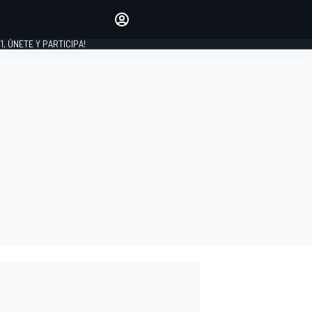
favoritos
Haz que se oiga tu voz
comentando artículos.
1, ÚNETE Y PARTICIPA!
INICIAR SESIÓN
EDICIÓN
LATINOAMÉRICA