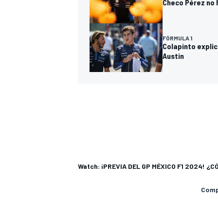
Checo Pérez no h
FÓRMULA 1
Colapinto explic
Austin
Watch: ¡PREVIA DEL GP MÉXICO F1 2024! ¿
Compa