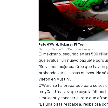
Pato O'Ward, McLaren F1 Team
Photo by: Steven Tee / Motorsport Images
El mexicano, segundo en las 500 Milla
que evaluar un nuevo paquete porque e
“Se vienen mejoras. Creo que hay un p
probando varias cosas nuevas. No sé e
vieron en Austin”.
O’Ward se ha preparado para su sesi
IndyCar. Una vez que cayó la última b
simulador y conocer el reto que afro
“Es una pista resbalosa, resbalosa por