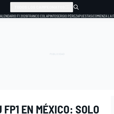
TODOS LOS CAMPEONATOS
ALENDARIO F1 2026
FRANCO COLAPINTO
SERGIO PÉREZ
APUESTAS
¡COMIENZA LA F
 FP1 EN MÉXICO: SOLO