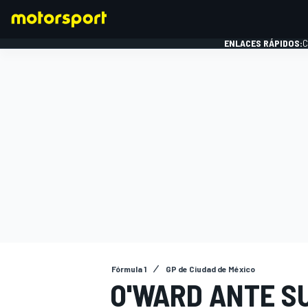
ENLACES RÁPIDOS:
C
FÓRMULA 1
Fórmula 1
GP de Ciudad de México
O'WARD ANTE SU