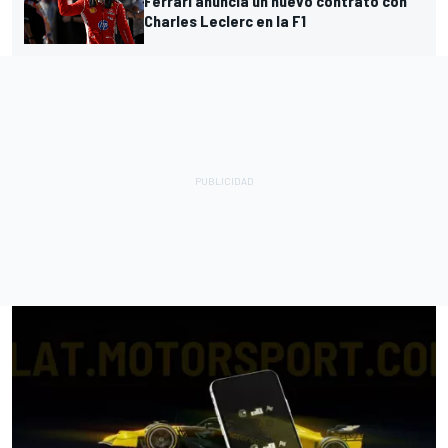
Ferrari anuncia un nuevo contrato con
Charles Leclerc en la F1