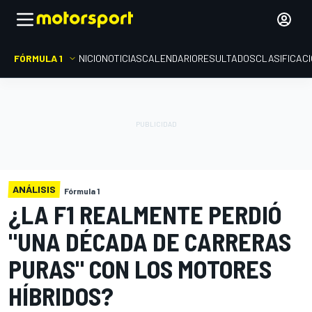
FÓRMULA 1
INICIO
NOTICIAS
CALENDARIO
RESULTADOS
CLASIFICAC
ANÁLISIS
Fórmula 1
¿LA F1 REALMENTE PERDIÓ
"UNA DÉCADA DE CARRERAS
PURAS" CON LOS MOTORES
HÍBRIDOS?