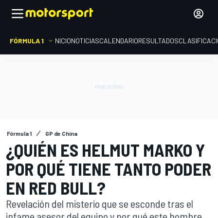
FÓRMULA 1
INICIO
NOTICIAS
CALENDARIO
RESULTADOS
CLASIFICAC
Fórmula 1
GP de China
¿QUIÉN ES HELMUT MARKO Y
POR QUÉ TIENE TANTO PODER
EN RED BULL?
Revelación del misterio que se esconde tras el
infame asesor del equipo y por qué este hombre