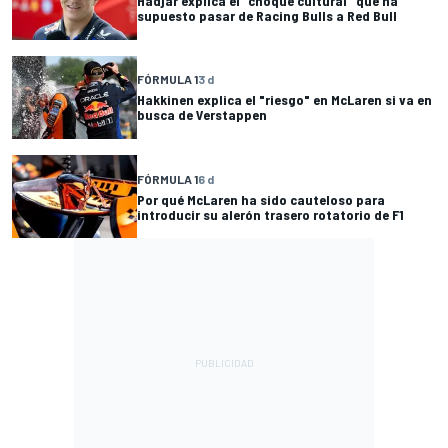
Hadjar explica el "choque cultural" que ha
supuesto pasar de Racing Bulls a Red Bull
FÓRMULA 1
3 d
Hakkinen explica el "riesgo" en McLaren si va en
busca de Verstappen
FÓRMULA 1
6 d
Por qué McLaren ha sido cauteloso para
introducir su alerón trasero rotatorio de F1