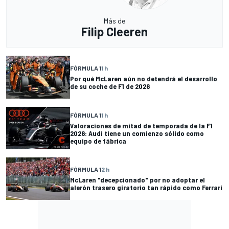
Más de
Filip Cleeren
FÓRMULA 1
1 h
Por qué McLaren aún no detendrá el desarrollo
de su coche de F1 de 2026
FÓRMULA 1
1 h
Valoraciones de mitad de temporada de la F1
2026: Audi tiene un comienzo sólido como
equipo de fábrica
FÓRMULA 1
2 h
McLaren "decepcionado" por no adoptar el
alerón trasero giratorio tan rápido como Ferrari