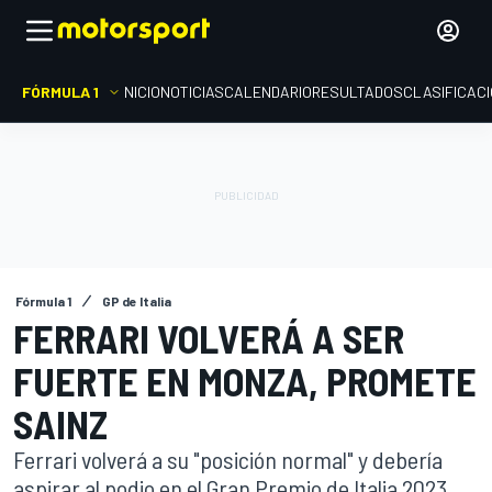
FÓRMULA 1
INICIO
NOTICIAS
CALENDARIO
RESULTADOS
CLASIFICAC
Fórmula 1
GP de Italia
FERRARI VOLVERÁ A SER
FUERTE EN MONZA, PROMETE
SAINZ
Ferrari volverá a su "posición normal" y debería
aspirar al podio en el Gran Premio de Italia 2023