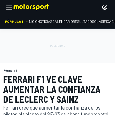
FÓRMULA 1
INICIO
NOTICIAS
CALENDARIO
RESULTADOS
CLASIFICAC
Fórmula 1
FERRARI F1 VE CLAVE
AUMENTAR LA CONFIANZA
DE LECLERC Y SAINZ
Ferrari cree que aumentar la confianza de los
pilotos al volante del SF-23 es ahora fundamental