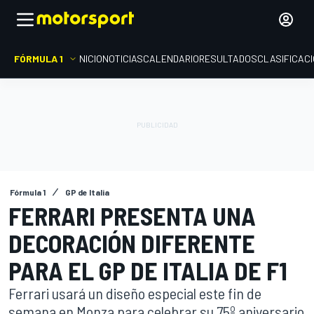
FÓRMULA 1
INICIO
NOTICIAS
CALENDARIO
RESULTADOS
CLASIFICAC
Fórmula 1
GP de Italia
FERRARI PRESENTA UNA
DECORACIÓN DIFERENTE
PARA EL GP DE ITALIA DE F1
Ferrari usará un diseño especial este fin de
semana en Monza para celebrar su 75º aniversario