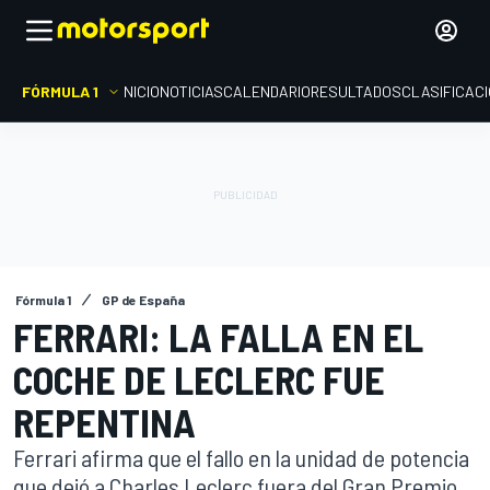
FÓRMULA 1
INICIO
NOTICIAS
CALENDARIO
RESULTADOS
CLASIFICAC
Fórmula 1
GP de España
FERRARI: LA FALLA EN EL
COCHE DE LECLERC FUE
REPENTINA
Ferrari afirma que el fallo en la unidad de potencia
que dejó a Charles Leclerc fuera del Gran Premio