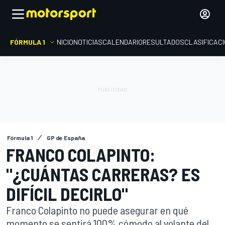
FÓRMULA 1
INICIO
NOTICIAS
CALENDARIO
RESULTADOS
CLASIFICAC
Fórmula 1
GP de España
FRANCO COLAPINTO:
"¿CUÁNTAS CARRERAS? ES
DIFÍCIL DECIRLO"
Franco Colapinto no puede asegurar en qué
momento se sentirá 100% cómodo al volante del