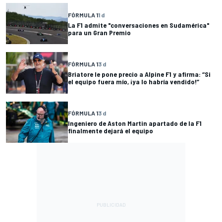
FÓRMULA 1
1 d
La F1 admite "conversaciones en Sudamérica"
para un Gran Premio
FÓRMULA 1
3 d
Briatore le pone precio a Alpine F1 y afirma: “Si
el equipo fuera mío, ¡ya lo habría vendido!”
FÓRMULA 1
3 d
Ingeniero de Aston Martin apartado de la F1
finalmente dejará el equipo