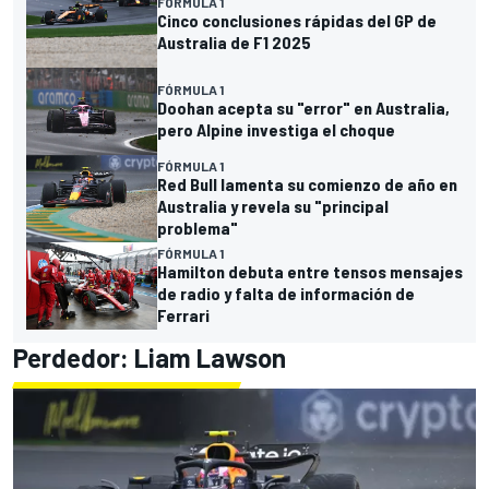
FÓRMULA 1
Cinco conclusiones rápidas del GP de
Australia de F1 2025
FÓRMULA 1
Doohan acepta su "error" en Australia,
pero Alpine investiga el choque
FÓRMULA 1
Red Bull lamenta su comienzo de año en
Australia y revela su "principal
problema"
FÓRMULA 1
Hamilton debuta entre tensos mensajes
de radio y falta de información de
Ferrari
Perdedor:
Liam Lawson