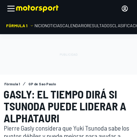
FÓRMULA 1
INICIO
NOTICIAS
CALENDARIO
RESULTADOS
CLASIFICAC
Fórmula 1
GP de Sao Paulo
GASLY: EL TIEMPO DIRÁ SI
TSUNODA PUEDE LIDERAR A
ALPHATAURI
Pierre Gasly considera que Yuki Tsunoda sabe los
puntos débiles y puede mejorar para ayudar a