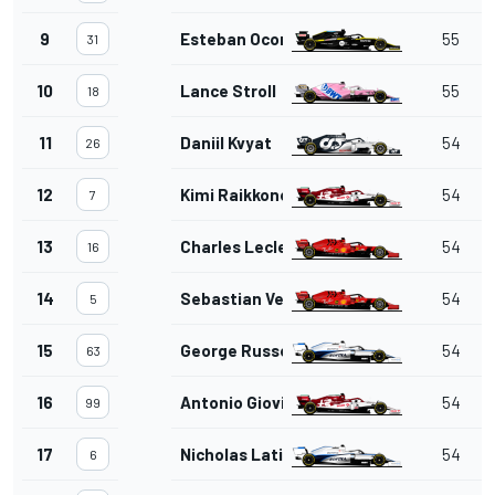
9
Esteban Ocon
55
31
10
Lance Stroll
55
18
11
Daniil Kvyat
54
26
12
Kimi Raikkonen
54
7
13
Charles Leclerc
54
16
14
Sebastian Vettel
54
5
15
George Russell
54
63
16
Antonio Giovinazzi
54
99
17
Nicholas Latifi
54
6