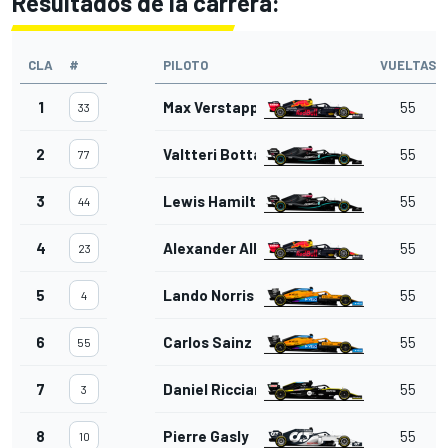
Resultados de la carrera:
CLA
#
PILOTO
VUELTAS
1
Max Verstappen
55
33
2
Valtteri Bottas
55
77
3
Lewis Hamilton
55
44
4
Alexander Albon
55
23
5
Lando Norris
55
4
6
Carlos Sainz Jr.
55
55
7
Daniel Ricciardo
55
3
8
Pierre Gasly
55
10