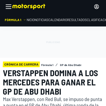
FÓRMULA 1
INICIO
NOTICIAS
CALENDARIO
RESULTADOS
CLASIFICAC
CRÓNICA DE CARRERA
Fórmula 1
GP de Abu Dhabi
VERSTAPPEN DOMINA A LOS
MERCEDES PARA GANAR EL
GP DE ABU DHABI
Max Verstappen, con Red Bull, se impuso de punta
a punta en el GP de Abu Dhabi, última ronda de la