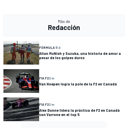
Más de
Redacción
FÓRMULA 1
1 d
Allan McNish y Suzuka, una historia de amor a
pesar de los golpes duros
FIA F2
2 m
Van Hoepen logra la pole de la F2 en Canadá
FIA F2
2 m
Alex Dunne lidera la práctica de F2 en Canadá
con Varrone en el top 5