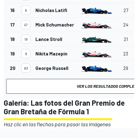
16
Nicholas Latifi
27
6
17
Mick Schumacher
24
47
18
Lance Stroll
21
18
19
Nikita Mazepin
23
9
20
George Russell
29
63
VER LOS RESULTADOS COMPLET
Galería: Las fotos del Gran Premio de
Gran Bretaña de Fórmula 1
Haz clic en las flechas para pasar las imágenes