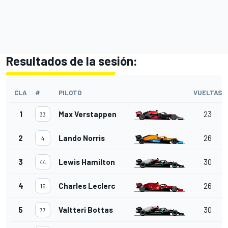
Resultados de la sesión:
CLA
#
PILOTO
VUELTAS
1
Max Verstappen
23
33
2
Lando Norris
26
4
3
Lewis Hamilton
30
44
4
Charles Leclerc
26
16
5
Valtteri Bottas
30
77