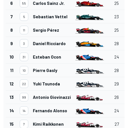
6
Carlos Sainz Jr.
25
55
7
Sebastian Vettel
23
5
8
Sergio Pérez
25
11
9
Daniel Ricciardo
28
3
10
Esteban Ocon
24
31
11
Pierre Gasly
28
10
12
Yuki Tsunoda
29
22
13
Antonio Giovinazzi
26
99
14
Fernando Alonso
24
14
15
Kimi Raikkonen
27
7