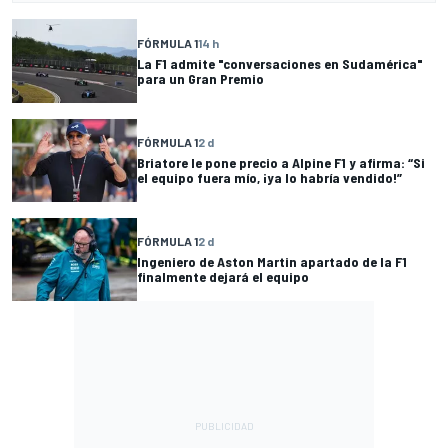
FÓRMULA 1
14 h
La F1 admite "conversaciones en Sudamérica"
para un Gran Premio
FÓRMULA 1
2 d
Briatore le pone precio a Alpine F1 y afirma: “Si
el equipo fuera mío, ¡ya lo habría vendido!”
FÓRMULA 1
2 d
Ingeniero de Aston Martin apartado de la F1
finalmente dejará el equipo