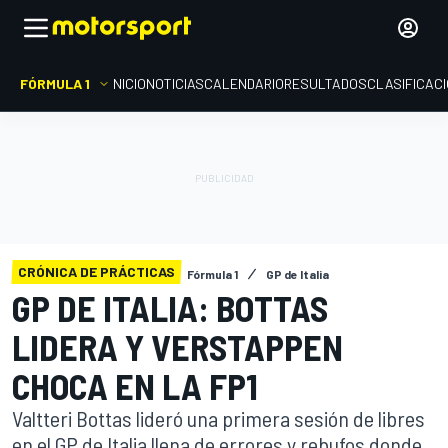
FÓRMULA 1
INICIO
NOTICIAS
CALENDARIO
RESULTADOS
CLASIFICAC
CRÓNICA DE PRÁCTICAS
Fórmula 1
GP de Italia
GP DE ITALIA: BOTTAS
LIDERA Y VERSTAPPEN
CHOCA EN LA FP1
Valtteri Bottas lideró una primera sesión de libres
en el GP de Italia llena de errores y rebufos donde