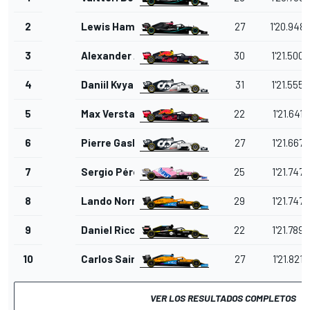
2
Lewis Hamilton
27
1'20.948
3
Alexander Albon
30
1'21.500
4
Daniil Kvyat
31
1'21.555
5
Max Verstappen
22
1'21.641
6
Pierre Gasly
27
1'21.667
7
Sergio Pérez
25
1'21.747
8
Lando Norris
29
1'21.747
9
Daniel Ricciardo
22
1'21.789
10
Carlos Sainz Jr.
27
1'21.821
VER LOS RESULTADOS COMPLETOS