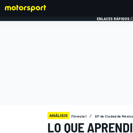
ENLACES RÁPIDOS:
C
FÓRMULA 1
ANÁLISIS
Fórmula 1
GP de Ciudad de Méxic
LO QUE APRENDI