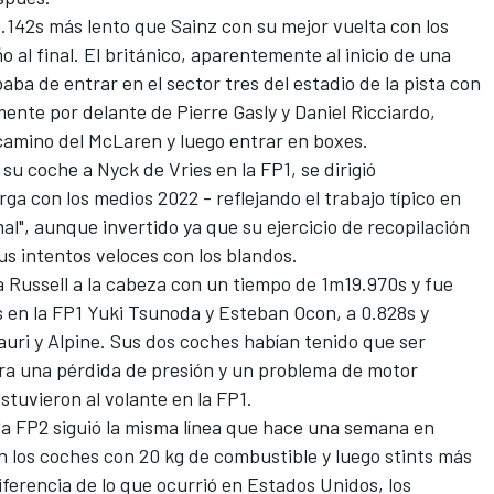
.142s más lento que Sainz con su mejor vuelta con los
al final. El británico, aparentemente al inicio de una
ba de entrar en el sector tres del estadio de la pista con
amente por delante de
Pierre Gasly
y
Daniel Ricciardo
,
 camino del McLaren y luego entrar en boxes.
 su coche a Nyck de Vries en la FP1, se dirigió
ga con los medios 2022 - reflejando el trabajo típico en
al", aunque invertido ya que su ejercicio de recopilación
us intentos veloces con los blandos.
a Russell a la cabeza con un tiempo de 1m19.970s y fue
 en la FP1
Yuki Tsunoda
y
Esteban Ocon
, a 0.828s y
auri y
Alpine
. Sus dos coches habían tenido que ser
ra una pérdida de presión y un problema de motor
uvieron al volante en la FP1.
la FP2 siguió la misma línea que hace una semana en
on los coches con 20 kg de combustible y luego stints más
iferencia de lo que ocurrió en Estados Unidos, los