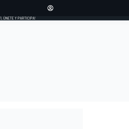
favoritos
Haz que se oiga tu voz
comentando artículos.
1, ÚNETE Y PARTICIPA!
INICIAR SESIÓN
EDICIÓN
LATINOAMÉRICA