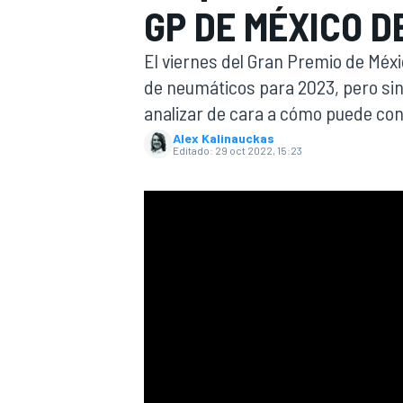
GP DE MÉXICO DE
INDYCAR
El viernes del Gran Premio de Méxi
de neumáticos para 2023, pero sin
analizar de cara a cómo puede con
Alex Kalinauckas
Editado:
29 oct 2022, 15:23
MOTOGP