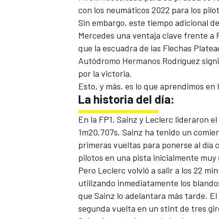
con los neumáticos 2022 para los pilot
FÓRMULA E
Sin embargo, este tiempo adicional de
Mercedes
una ventaja clave frente a R
que la escuadra de las Flechas Platead
Autódromo Hermanos Rodríguez signif
por la victoria.
Esto, y más, es lo que aprendimos en l
La historia del día:
En la FP1, Sainz y Leclerc lideraron e
1m20.707s. Sainz ha tenido un comienz
primeras vueltas para ponerse al día c
pilotos en una pista inicialmente muy
WRC
Pero Leclerc volvió a salir a los 22 m
utilizando inmediatamente los blandos
que Sainz lo adelantara más tarde. El
segunda vuelta en un stint de tres gir