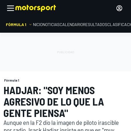
FÓRMULA 1
INICIO
NOTICIAS
CALENDARIO
RESULTADOS
CLASIFICAC
Fórmula 1
HADJAR: "SOY MENOS
AGRESIVO DE LO QUE LA
GENTE PIENSA"
Aunque en la F2 dio la imagen de piloto irascible
por radio, Isack Hadjar insiste en que es "muy