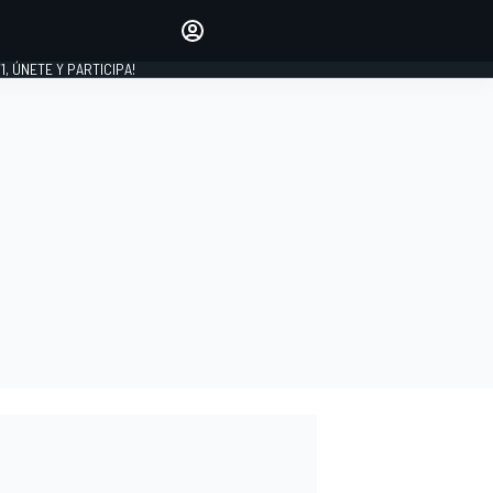
favoritos
Haz que se oiga tu voz
comentando artículos.
1, ÚNETE Y PARTICIPA!
INICIAR SESIÓN
EDICIÓN
LATINOAMÉRICA