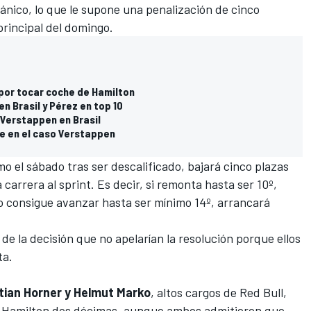
tánico, lo que le supone una penalización de cinco
 principal del domingo.
por tocar coche de Hamilton
n Brasil y Pérez en top 10
 Verstappen en Brasil
ve en el caso Verstappen
mo el sábado tras ser descalificado, bajará cinco plazas
 carrera al sprint. Es decir, si remonta hasta ser 10º,
no consigue avanzar hasta ser mínimo 14º, arrancará
 la decisión que no apelarían la resolución porque ellos
ta.
tian Horner y Helmut Marko
, altos cargos de Red Bull,
a Hamilton dos décimas, aunque ambos admitieron que