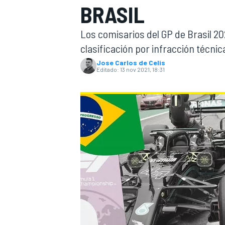
BRASIL
INDYCAR
Los comisarios del GP de Brasil 202
clasificación por infracción técnic
Jose Carlos de Celis
Editado:
13 nov 2021, 18:31
MOTOGP