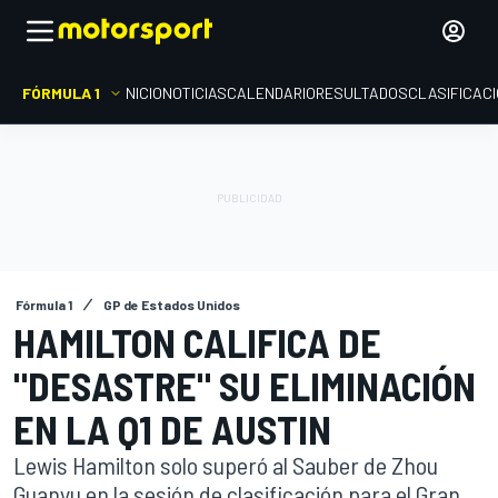
FÓRMULA 1
INICIO
NOTICIAS
CALENDARIO
RESULTADOS
CLASIFICAC
Fórmula 1
GP de Estados Unidos
HAMILTON CALIFICA DE
"DESASTRE" SU ELIMINACIÓN
EN LA Q1 DE AUSTIN
Lewis Hamilton solo superó al Sauber de Zhou
Guanyu en la sesión de clasificación para el Gran