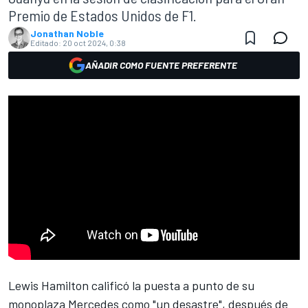
Premio de Estados Unidos de F1.
Jonathan Noble
Editado:
20 oct 2024, 0:38
AÑADIR COMO FUENTE PREFERENTE
Lewis Hamilton
calificó la puesta a punto de su
monoplaza
Mercedes
como "un desastre", después de