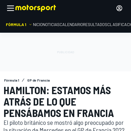
FÓRMULA 1
INICIO
NOTICIAS
CALENDARIO
RESULTADOS
CLASIFICAC
Fórmula 1
GP de Francia
HAMILTON: ESTAMOS MÁS
ATRÁS DE LO QUE
PENSÁBAMOS EN FRANCIA
El piloto británico se mostró algo preocupado por
la situación de Mercedes en el GP de Francia 2022