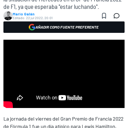
de F1, ya que esperaba "estar luchando".
Mario Galán
Editado:
22 jul 2022, 20:01
AÑADIR COMO FUENTE PREFERENTE
La jornada del viernes del Gran Premio de Francia 2022
de
Fórmula 1
fue un día atípico para
Lewis Hamilton
,