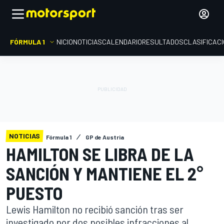
FÓRMULA 1
INICIO
NOTICIAS
CALENDARIO
RESULTADOS
CLASIFICAC
NOTICIAS
Fórmula 1
GP de Austria
HAMILTON SE LIBRA DE LA
SANCIÓN Y MANTIENE EL 2°
PUESTO
Lewis Hamilton no recibió sanción tras ser
investigado por dos posibles infracciones al