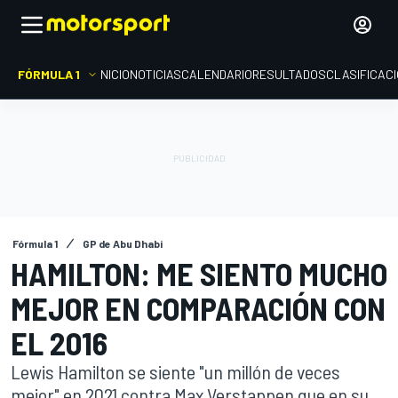
FÓRMULA 1
INICIO
NOTICIAS
CALENDARIO
RESULTADOS
CLASIFICAC
Fórmula 1
GP de Abu Dhabi
HAMILTON: ME SIENTO MUCHO
MEJOR EN COMPARACIÓN CON
EL 2016
Lewis Hamilton se siente "un millón de veces
mejor" en 2021 contra Max Verstappen que en su