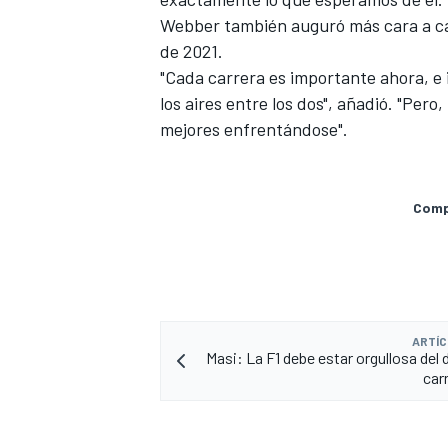
Webber también auguró más cara a ca
de 2021.
"Cada carrera es importante ahora, e
los aires entre los dos", añadió. "Per
mejores enfrentándose".
Compa
MÁS CATEGORÍAS
ARTÍC
Masi: La F1 debe estar orgullosa del 
car