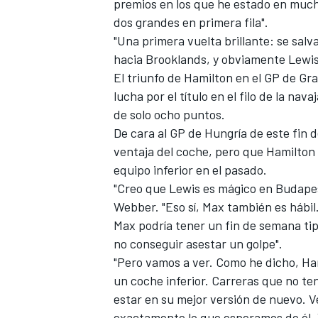
premios en los que he estado en mucho
dos grandes en primera fila".
"Una primera vuelta brillante: se salv
hacia Brooklands, y obviamente Lewis 
El triunfo de Hamilton en el GP de G
lucha por el título en el filo de la nav
de solo ocho puntos.
De cara al GP de Hungría de este fin
ventaja del coche, pero que Hamilto
equipo inferior en el pasado.
"Creo que Lewis es mágico en Budapes
Webber. "Eso sí, Max también es hábil.
Max podría tener un fin de semana tip
no conseguir asestar un golpe".
"Pero vamos a ver. Como he dicho, H
un coche inferior. Carreras que no te
estar en su mejor versión de nuevo. Ve
exactamente lo que esperamos de él. 