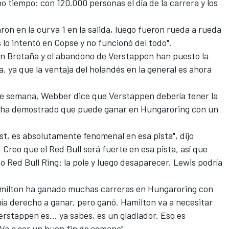
 tiempo: con 120.000 personas el día de la carrera y los
aron en la curva 1 en la salida, luego fueron rueda a rueda
lo intentó en Copse y no funcionó del todo".
ran Bretaña y el abandono de Verstappen han puesto la
aja, ya que la ventaja del holandés en la general es ahora
 de semana, Webber dice que Verstappen debería tener la
n ha demostrado que puede ganar en Hungaroring con un
t, es absolutamente fenomenal en esa pista", dijo
 Creo que el Red Bull será fuerte en esa pista, así que
o Red Bull Ring: la pole y luego desaparecer. Lewis podría
amilton ha ganado muchas carreras en Hungaroring con
nía derecho a ganar, pero ganó. Hamilton va a necesitar
rstappen es... ya sabes, es un gladiador. Eso es
Va a ser un buen fin de semana".