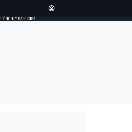
favoritos
Haz que se oiga tu voz
comentando artículos.
1, ÚNETE Y PARTICIPA!
INICIAR SESIÓN
EDICIÓN
LATINOAMÉRICA