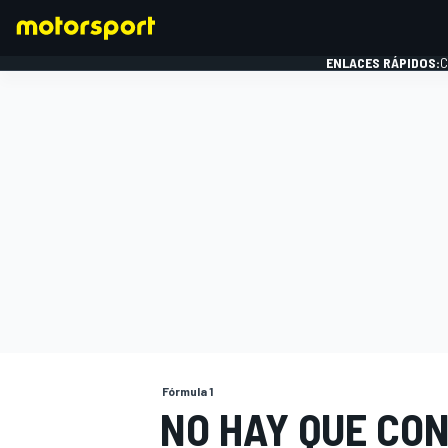
ENLACES RÁPIDOS:
C
FÓRMULA 1
Fórmula 1
NO HAY QUE CON