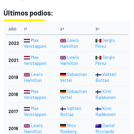
Últimos podios:
AÑO
1º
2º
3º
Max
Lewis
Sergio
2022
Verstappen
Hamilton
Pérez
Max
Lewis
Sergio
2021
Verstappen
Hamilton
Pérez
Lewis
Sebastian
Valtteri
2019
Hamilton
Vettel
Bottas
Max
Sebastian
Kimi
2018
Verstappen
Vettel
Raikkonen
Max
Valtteri
Kimi
2017
Verstappen
Bottas
Raikkonen
Lewis
Nico
Daniel
2016
Hamilton
Rosberg
Ricciardo