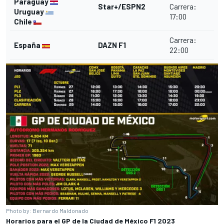
Paraguay
Star+/ESPN2
Carrera:
Uruguay
17:00
Chile
Carrera:
España
DAZN F1
22:00
Photo by: Bernardo Maldonado
Horarios para el GP de la Ciudad de México F1 2023