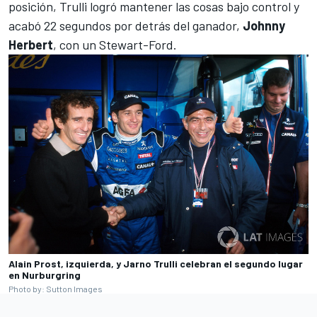
posición, Trulli logró mantener las cosas bajo control y
acabó 22 segundos por detrás del ganador,
Johnny
Herbert
, con un Stewart-Ford.
Alain Prost, izquierda, y Jarno Trulli celebran el segundo lugar
en Nurburgring
Photo by: Sutton Images