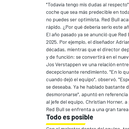
"Todavía tengo mis dudas al respecto"
FÓRMULA E
coche que sea más predecible en todas
no puedes ser optimista. Red Bull ac
rápido. ¿Por qué debería serlo este añ
El año pasado ya se anunció que Red B
2025. Por ejemplo, el diseñador Adri
décadas, mientras que el director d
y de función: se convertirá en el nuev
Jos Verstappen ve una relación entre
decepcionante rendimiento. "En lo qu
cuando dejó el equipo", observó. "Es
se deseaba. Ya he hablado bastante de
WRC
desmoronarse", apuntó en referencia 
al jefe del equipo, Christian Horner, a
Red Bull se enfrenta a una gran tarea
Todo es posible
Con el malestar dentro del equipo, t