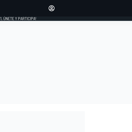
favoritos
Haz que se oiga tu voz
comentando artículos.
1, ÚNETE Y PARTICIPA!
INICIAR SESIÓN
EDICIÓN
LATINOAMÉRICA