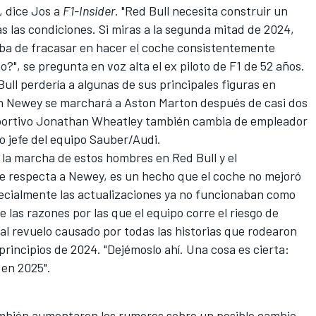
, dice Jos a
F1-Insider
. "Red Bull necesita construir un
 las condiciones. Si miras a la segunda mitad de 2024,
aba de fracasar en hacer el coche consistentemente
o?", se pregunta en voz alta el ex piloto de F1 de 52 años.
ull perdería a algunas de sus principales figuras en
an Newey se marchará a Aston Marton después de casi dos
eportivo Jonathan Wheatley también cambia de empleador
o jefe del equipo
Sauber/Audi
.
 la marcha de estos hombres en Red Bull y el
e respecta a Newey, es un hecho que el coche no mejoró
pecialmente las actualizaciones ya no funcionaban como
 las razones por las que el equipo corre el riesgo de
al revuelo causado por todas las historias que rodearon
 principios de 2024. "Dejémoslo ahí. Una cosa es cierta:
 en 2025".
ambién aumentaron los rumores sobre un posible cambio