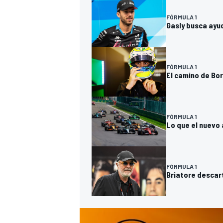
FÓRMULA 1
Gasly busca ayud
FÓRMULA 1
El camino de Bor
FÓRMULA 1
Lo que el nuevo 
MÁS CATEGORÍAS
FÓRMULA 1
Briatore descart