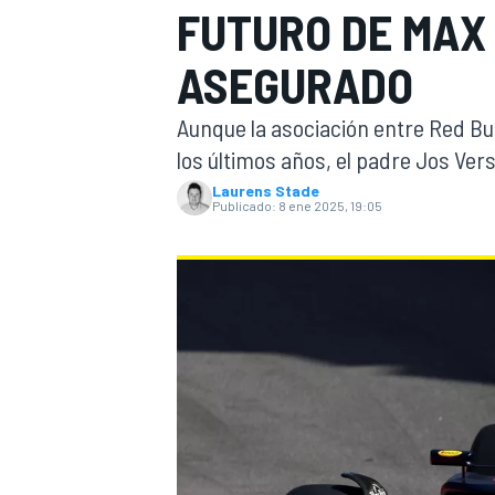
FUTURO DE MAX 
INDYCAR
ASEGURADO
Aunque la asociación entre Red Bu
los últimos años, el padre Jos Ve
Laurens Stade
Publicado:
8 ene 2025, 19:05
MOTOGP