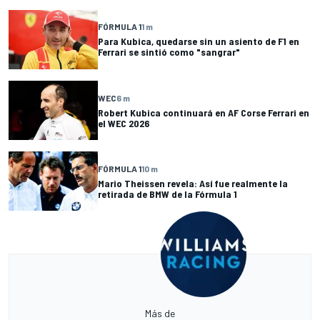
FÓRMULA 1
1 m
Para Kubica, quedarse sin un asiento de F1 en
Ferrari se sintió como "sangrar"
WEC
6 m
Robert Kubica continuará en AF Corse Ferrari en
el WEC 2026
FÓRMULA 1
10 m
Mario Theissen revela: Así fue realmente la
retirada de BMW de la Fórmula 1
Más de