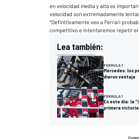
en velocidad media y alta es importan
velocidad son extremadamente lentas
"Definitivamente veo a Ferrari proba
competitivo e intentaremos repetir el
Lea también:
FÓRMULA 1
Mercedes: los p
dieron ventaja
FÓRMULA 1
En este día: la 
primera victoria
Compa