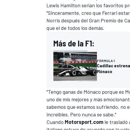
Lewis Hamilton
serían los favoritos p
FÓRMULA E
"Sinceramente, creo que Ferrari estar
Norris después del Gran Premio de Ca
que el de todos los demás.
Más de la F1:
FÓRMULA 1
Cadillac estren
Mónaco
"Tengo ganas de Mónaco porque es Món
WRC
uno de mis mejores y más emocionante
sabemos que estamos sufriendo, no es
increíbles. Pero nunca se sabe."
Cuando
Motorsport.com
le trasladó 
italiano estuvo de acuerdo con la valo