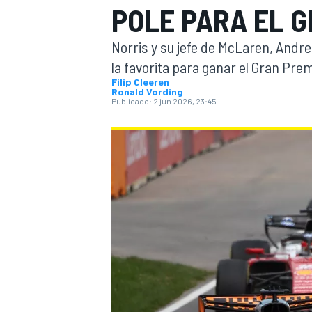
POLE PARA EL G
INDYCAR
Norris y su jefe de McLaren, Andrea 
la favorita para ganar el Gran Pr
Filip Cleeren
Ronald Vording
Publicado:
2 jun 2026, 23:45
MOTOGP