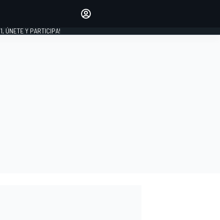
favoritos
Haz que se oiga tu voz
comentando artículos.
1, ÚNETE Y PARTICIPA!
INICIAR SESIÓN
EDICIÓN
LATINOAMÉRICA