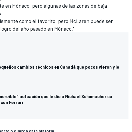
te en Mónaco, pero algunas de las zonas de baja
.
blemente como el favorito, pero McLaren puede ser
 logro del año pasado en Mónaco."
equeños cambios técnicos en Canadá que pocos vieron y le
"increíble" actuación que le dio a Michael Schumacher su
 con Ferrari
rte o guarda esta historia