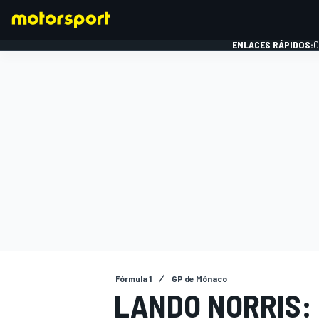
ENLACES RÁPIDOS:
C
FÓRMULA 1
Fórmula 1
GP de Mónaco
LANDO NORRIS: