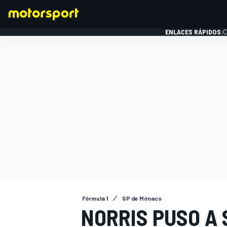
ENLACES RÁPIDOS:
C
FÓRMULA 1
Fórmula 1
GP de Mónaco
NORRIS PUSO A 