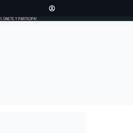
favoritos
Haz que se oiga tu voz
comentando artículos.
1, ÚNETE Y PARTICIPA!
INICIAR SESIÓN
EDICIÓN
LATINOAMÉRICA