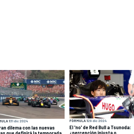
FÓRMULA 1
29 dic 2024
ULA 1
31 dic 2024
El 'no' de Red Bull a Tsunoda:
gran dilema con las nuevas
¿percepción injusta o
las que definirá la temporada