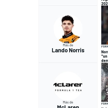
202
Más de
FÓRM
Lando Norris
Nor
"un
dem
Más de
FÓRM
McLaren