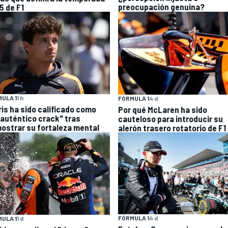
preocupación genuina?
5 de F1
ULA 1
1 h
FÓRMULA 1
4 d
ris ha sido calificado como
Por qué McLaren ha sido
 auténtico crack" tras
cauteloso para introducir su
ostrar su fortaleza mental
alerón trasero rotatorio de F1
FÓRMULA 1
4 d
ULA 1
1 d