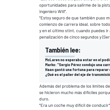
oportunidades para salirme de la pist
FÓRMULA E
ingeniero Will".
"Estoy seguro de que también puso mu
comienzo de carrera ideal, sobre tod
y en el último stint, cuando puedes ir
penalización de cinco segundos y (Serg
También lee:
McLaren no esperaba estar en el pod
Marko: "Sergio Pérez condujo una car
Haas gastó una fortuna para reparar 
¿Qué es el palier del eje de transmisi
WRC
Además del problema de los límites de l
se hicieron mucho más difíciles porqu
duro.
"Era un coche muy difícil de conducir"