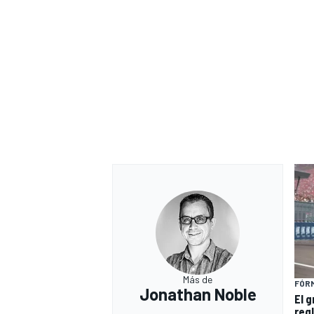
Más de
FÓRM
Jonathan Noble
El 
reg