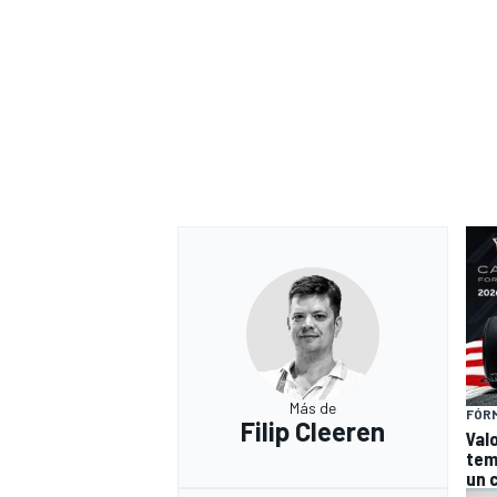
Más de
FÓRM
Filip Cleeren
Val
tem
un 