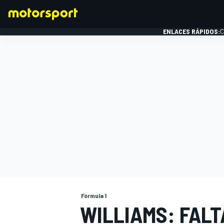
ENLACES RÁPIDOS:
C
FÓRMULA 1
Fórmula 1
WILLIAMS: FALT