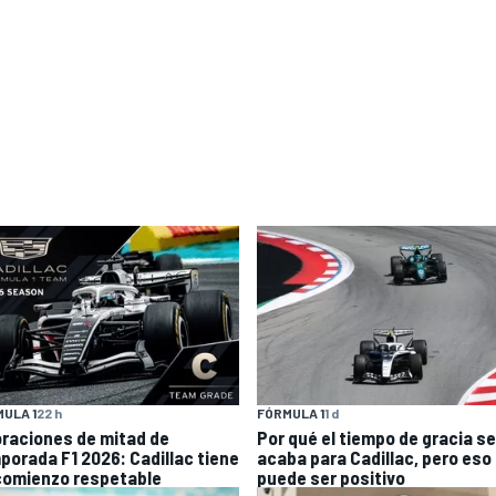
ULA 1
22 h
FÓRMULA 1
1 d
oraciones de mitad de
Por qué el tiempo de gracia se
porada F1 2026: Cadillac tiene
acaba para Cadillac, pero eso
comienzo respetable
puede ser positivo