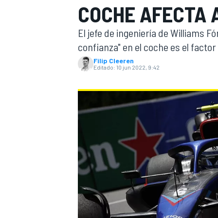
COCHE AFECTA A
INDYCAR
El jefe de ingeniería de Williams F
confianza" en el coche es el factor
Filip Cleeren
Editado:
10 jun 2022, 9:42
MOTOGP