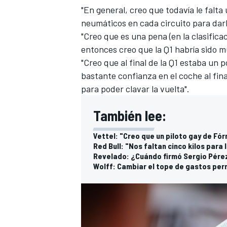
"En general, creo que todavía le falta
FÓRMULA E
neumáticos en cada circuito para darl
"Creo que es una pena (en la clasific
entonces creo que la Q1 habría sido 
"Creo que al final de la Q1 estaba un
bastante confianza en el coche al fin
para poder clavar la vuelta".
También lee:
Vettel: "Creo que un piloto gay de Fór
Red Bull: "Nos faltan cinco kilos para
Revelado: ¿Cuándo firmó Sergio Pérez
WRC
Wolff: Cambiar el tope de gastos perm