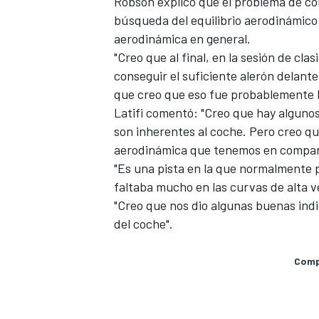
Robson explicó que el problema de con
búsqueda del equilibrio aerodinámic
aerodinámica en general.
"Creo que al final, en la sesión de cla
conseguir el suficiente alerón delanter
que creo que eso fue probablemente l
Latifi comentó: "Creo que hay algunos
son inherentes al coche. Pero creo que
aerodinámica que tenemos en compara
"Es una pista en la que normalmente p
faltaba mucho en las curvas de alta v
MÁS CATEGORÍAS
"Creo que nos dio algunas buenas indic
del coche".
Compa