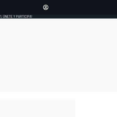
favoritos
Haz que se oiga tu voz
comentando artículos.
1, ÚNETE Y PARTICIPA!
INICIAR SESIÓN
EDICIÓN
LATINOAMÉRICA