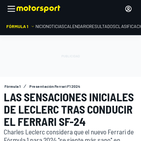
FÓRMULA 1
INICIO
NOTICIAS
CALENDARIO
RESULTADOS
CLASIFICAC
Fórmula 1
Presentación Ferrari F1 2024
LAS SENSACIONES INICIALES
DE LECLERC TRAS CONDUCIR
EL FERRARI SF-24
Charles Leclerc considera que el nuevo Ferrari de
Fórmula 1 para 2024 "se siente más sano" en