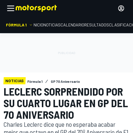
FÓRMULA 1
INICIO
NOTICIAS
CALENDARIO
RESULTADOS
CLASIFICAC
NOTICIAS
Fórmula 1
GP 70 Aniversario
LECLERC SORPRENDIDO POR
SU CUARTO LUGAR EN GP DEL
70 ANIVERSARIO
Charles Leclerc dice que no esperaba acabar
mejor que octavo en el GP del 70º Aniversario de F1