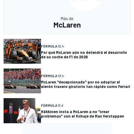
Más de
McLaren
FÓRMULA 1
2 h
Por qué McLaren aún no detendrá el desarrollo
de su coche de F1 de 2026
FÓRMULA 1
3 h
McLaren "decepcionado" por no adoptar el
alerón trasero giratorio tan rápido como Ferrari
FÓRMULA 1
1 d
Häkkinen insta a McLaren a no "crear
problemas" con el fichaje de Max Verstappen