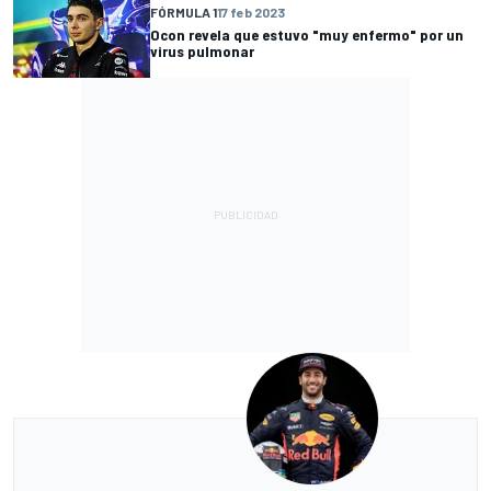
FÓRMULA 1
17 feb 2023
Ocon revela que estuvo "muy enfermo" por un
virus pulmonar