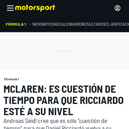
FÓRMULA 1
INICIO
NOTICIAS
CALENDARIO
RESULTADOS
CLASIFICAC
Fórmula 1
MCLAREN: ES CUESTIÓN DE
TIEMPO PARA QUE RICCIARDO
ESTÉ A SU NIVEL
Andreas Seidl cree que es sólo "cuestión de
tiempo" para que Daniel Ricciardo vuelva a su