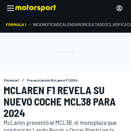
FÓRMULA 1
INICIO
NOTICIAS
CALENDARIO
RESULTADOS
CLASIFICAC
Fórmula 1
Presentación McLaren F1 2024
MCLAREN F1 REVELA SU
NUEVO COCHE MCL38 PARA
2024
McLaren presentó el MCL38, el monoplaza que
conducirán Lando Norris y Oscar Piastri en la