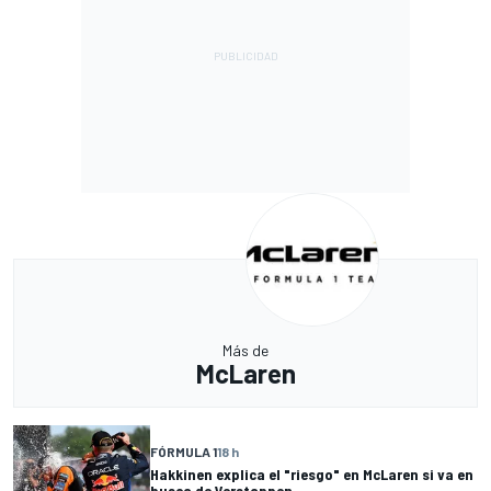
Más de
McLaren
FÓRMULA 1
18 h
Hakkinen explica el "riesgo" en McLaren si va en
busca de Verstappen