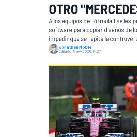
OTRO "MERCEDES
INDYCAR
A los equipos de Fórmula 1 se les
software para copiar diseños de l
impedir que se repita la controver
Jonathan Noble
Editado:
5 nov 2020, 14:27
MOTOGP