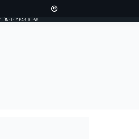
favoritos
Haz que se oiga tu voz
comentando artículos.
1, ÚNETE Y PARTICIPA!
INICIAR SESIÓN
EDICIÓN
LATINOAMÉRICA