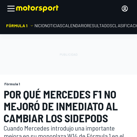
FÓRMULA 1
INICIO
NOTICIAS
CALENDARIO
RESULTADOS
CLASIFICAC
Fórmula 1
POR QUÉ MERCEDES F1 NO
MEJORÓ DE INMEDIATO AL
CAMBIAR LOS SIDEPODS
Cuando Mercedes introdujo una importante
mejora en su monoplaza W14 de Fórmula 1 en el