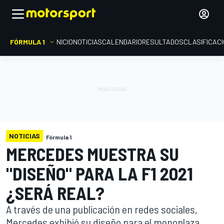
FÓRMULA 1
INICIO
NOTICIAS
CALENDARIO
RESULTADOS
CLASIFICAC
NOTICIAS
Fórmula 1
MERCEDES MUESTRA SU
"DISEÑO" PARA LA F1 2021
¿SERÁ REAL?
A través de una publicación en redes sociales,
Mercedes exhibió su diseño para el monoplaza