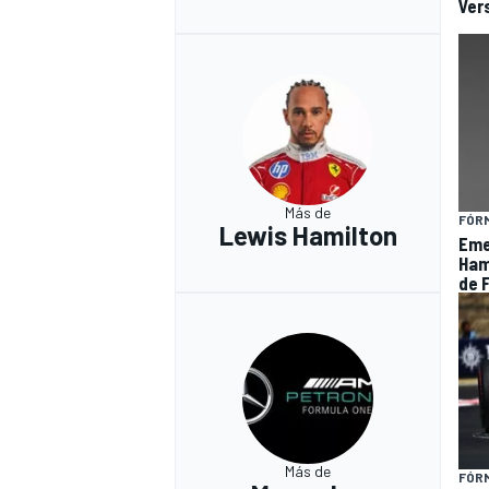
Ver
Más de
FÓRM
Lewis Hamilton
Eme
Hami
de F
MÁS CATEGORÍAS
Más de
FÓRM