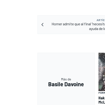
ARTÍC
Horner admite que al final "necesi
ayuda de l
Más de
Basile Davoine
FÓRM
Hak
McL