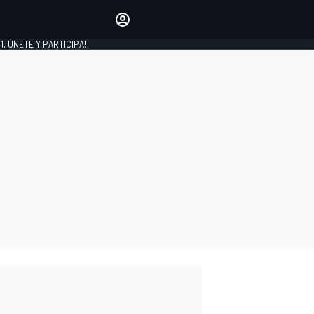
favoritos
Haz que se oiga tu voz
comentando artículos.
1, ÚNETE Y PARTICIPA!
INICIAR SESIÓN
EDICIÓN
LATINOAMÉRICA