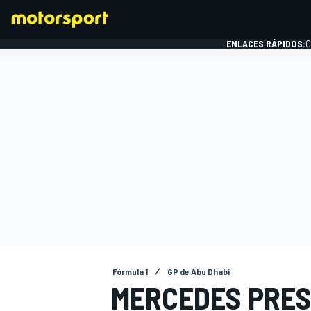
ENLACES RÁPIDOS:
C
FÓRMULA 1
Fórmula 1
GP de Abu Dhabi
MERCEDES PRES