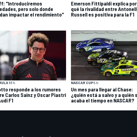
ff: "Introduciremos
Emerson Fittipaldi explica por
edades, pero solo donde
qué la rivalidad entre Antonell
dan impactar el rendimiento"
Russell es positiva para la F1
ULA 1
3 h
NASCAR CUP
5 h
otto responde a los rumores
Un mes para llegar al Chase:
re Carlos Sainz y Oscar Piastri
¿quién está a salvo y a quién s
Audi F1
acaba el tiempo en NASCAR?