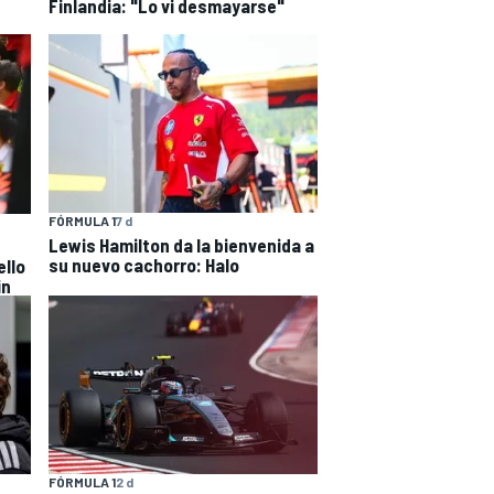
Finlandia: "Lo vi desmayarse"
FÓRMULA 1
7 d
Lewis Hamilton da la bienvenida a
su nuevo cachorro: Halo
ello
in
FÓRMULA 1
2 d