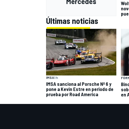
Mercedes
Wol
nov
pue
Últimas noticias
IMSA
1 h
FÓRM
IMSA sanciona al Porsche Nº 6 y
Bin
pone a Kevin Estre en periodo de
sob
prueba por Road America
en 