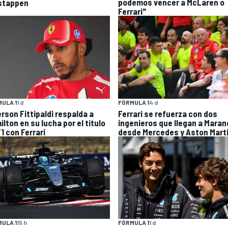
podemos vencer a McLaren o
stappen
Ferrari"
ULA 1
1 d
FÓRMULA 1
4 d
rson Fittipaldi respalda a
Ferrari se refuerza con dos
lton en su lucha por el título
ingenieros que llegan a Maran
1 con Ferrari
desde Mercedes y Aston Mart
ULA 1
15 h
FÓRMULA 1
1 d