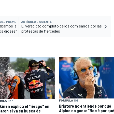
ULO PREVIO
ARTÍCULO SIGUIENTE
tábamos la
El veredicto completo de los comisarios por las
os dioses"
protestas de Mercedes
FÓRMULA 1
1 d
ULA 1
17 h
Briatore no entiende por qué
kinen explica el "riesgo" en
Alpine no gana: "No sé por qu
aren si va en busca de