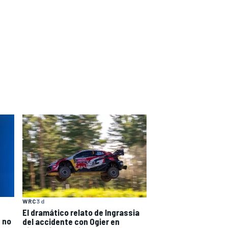
WRC
3 d
El dramático relato de Ingrassia
é no
del accidente con Ogier en