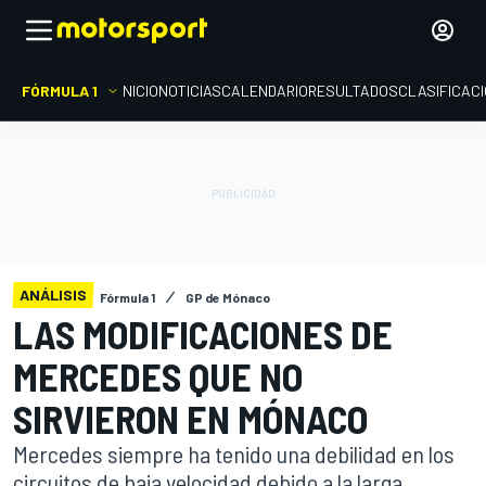
FÓRMULA 1
INICIO
NOTICIAS
CALENDARIO
RESULTADOS
CLASIFICAC
ANÁLISIS
Fórmula 1
GP de Mónaco
LAS MODIFICACIONES DE
MERCEDES QUE NO
SIRVIERON EN MÓNACO
Mercedes siempre ha tenido una debilidad en los
circuitos de baja velocidad debido a la larga