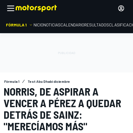
FÓRMULA 1
INICIO
NOTICIAS
CALENDARIO
RESULTADOS
CLASIFICAC
Fórmula 1
Test Abu Dhabi diciembre
NORRIS, DE ASPIRAR A
VENCER A PÉREZ A QUEDAR
DETRÁS DE SAINZ:
"MERECÍAMOS MÁS"