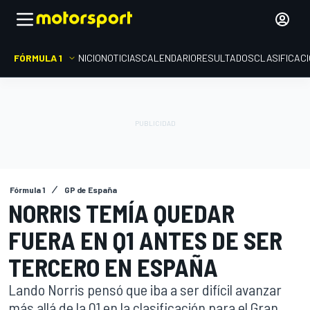
FÓRMULA 1
INICIO
NOTICIAS
CALENDARIO
RESULTADOS
CLASIFICAC
Fórmula 1
GP de España
NORRIS TEMÍA QUEDAR
FUERA EN Q1 ANTES DE SER
TERCERO EN ESPAÑA
Lando Norris pensó que iba a ser difícil avanzar
más allá de la Q1 en la clasificación para el Gran