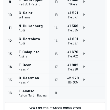
9
10
M
Red Bull Racing
1'14.412
C. Sainz
+1.521
10
18
M
Williams
1'14.547
N. Hulkenberg
+1.569
11
14
M
Audi
1'14.595
G. Bortoleto
+1.601
12
14
M
Audi
1'14.627
F. Colapinto
+1.676
13
16
M
Alpine
1'14.702
E. Ocon
+1.902
14
17
M
Haas F1
1'14.928
O. Bearman
+2.279
15
17
M
Haas F1
1'15.305
F. Alonso
16
0
Aston Martin Racing
VER LOS RESULTADOS COMPLETOS