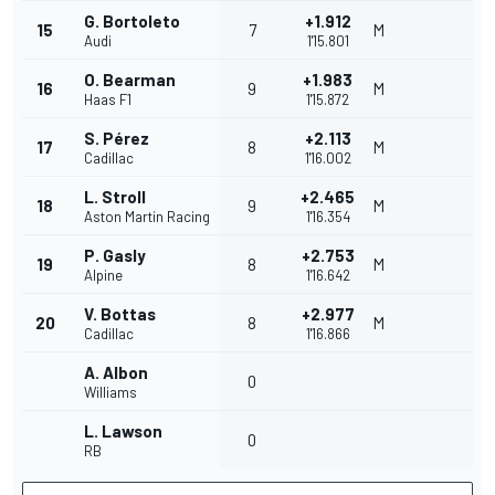
G. Bortoleto
+1.912
15
7
M
Audi
1'15.801
O. Bearman
+1.983
16
9
M
Haas F1
1'15.872
S. Pérez
+2.113
17
8
M
Cadillac
1'16.002
L. Stroll
+2.465
18
9
M
Aston Martin Racing
1'16.354
P. Gasly
+2.753
19
8
M
Alpine
1'16.642
V. Bottas
+2.977
20
8
M
Cadillac
1'16.866
A. Albon
0
Williams
L. Lawson
0
RB