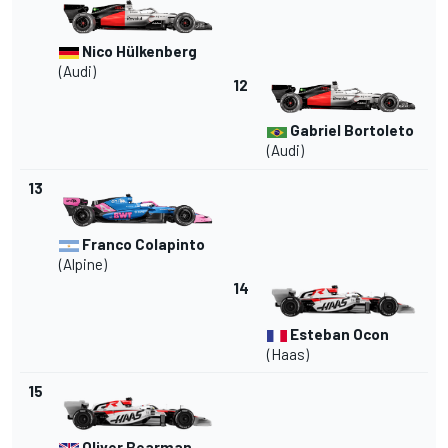
Nico Hülkenberg
(
Audi
)
12
Gabriel Bortoleto
(Audi)
13
Franco Colapinto
(Alpine)
14
Esteban Ocon
(Haas)
15
Oliver Bearman