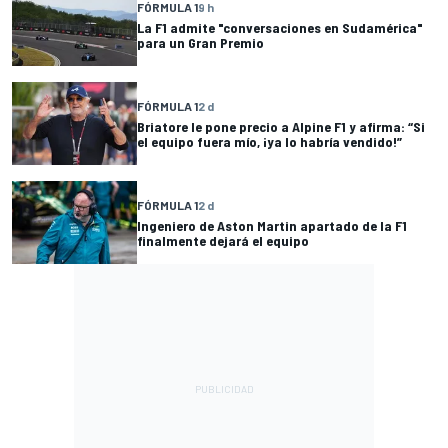
FÓRMULA 1
9 h
La F1 admite "conversaciones en Sudamérica"
para un Gran Premio
FÓRMULA 1
2 d
Briatore le pone precio a Alpine F1 y afirma: “Si
el equipo fuera mío, ¡ya lo habría vendido!”
FÓRMULA 1
2 d
Ingeniero de Aston Martin apartado de la F1
finalmente dejará el equipo