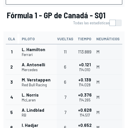
Fórmula 1 - GP de Canadá - SQ1
Todas las estadísticas
CLA
PILOTO
VUELTAS
TIEMPO
NEUMÁTICOS
L. Hamilton
1
11
1'13.889
M
Ferrari
A. Antonelli
+0.121
2
6
M
Mercedes
1'14.010
M. Verstappen
+0.139
3
6
M
Red Bull Racing
1'14.028
L. Norris
+0.376
4
7
M
McLaren
1'14.265
A. Lindblad
+0.628
5
7
M
RB
1'14.517
I. Hadjar
+0.652
6
6
M