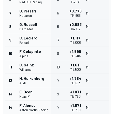
Red Bull Racing
1'14.541
O. Piastri
+0.776
7
6
M
McLaren
1'14.665
G. Russell
+0.883
8
6
M
Mercedes
1'14.772
C. Leclerc
+1.117
9
7
M
Ferrari
1'15.006
F. Colapinto
+1.595
10
8
M
Alpine
1'15.484
C. Sainz
+1.611
11
10
M
Williams
1'15.500
N. Hulkenberg
+1.784
12
7
M
Audi
1'15.673
E. Ocon
+1.871
13
9
M
Haas F1
1'15.760
F. Alonso
+1.871
14
7
M
Aston Martin Racing
1'15.760