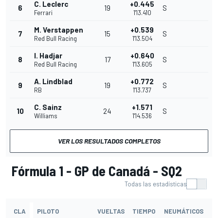
C. Leclerc
+0.445
6
19
S
Ferrari
1'13.410
M. Verstappen
+0.539
7
15
S
Red Bull Racing
1'13.504
I. Hadjar
+0.640
8
17
S
Red Bull Racing
1'13.605
A. Lindblad
+0.772
9
19
S
RB
1'13.737
C. Sainz
+1.571
10
24
S
Williams
1'14.536
VER LOS RESULTADOS COMPLETOS
Fórmula 1 - GP de Canadá - SQ2
Todas las estadísticas
CLA
PILOTO
VUELTAS
TIEMPO
NEUMÁTICOS