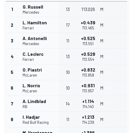
G. Russell
1
13
1'13.026
M
Mercedes
L. Hamilton
+0.439
2
17
M
Ferrari
1'13.465
A. Antonelli
+0.525
3
11
M
Mercedes
1'13.551
C. Leclerc
+0.528
4
13
M
Ferrari
1'13.554
O. Piastri
+0.832
5
10
M
McLaren
1'13.858
L. Norris
+0.931
6
10
M
McLaren
1'13.957
A. Lindblad
+1.114
7
14
M
RB
1'14.140
I. Hadjar
+1.213
8
11
M
Red Bull Racing
1'14.239
M. Verstappen
+1.386