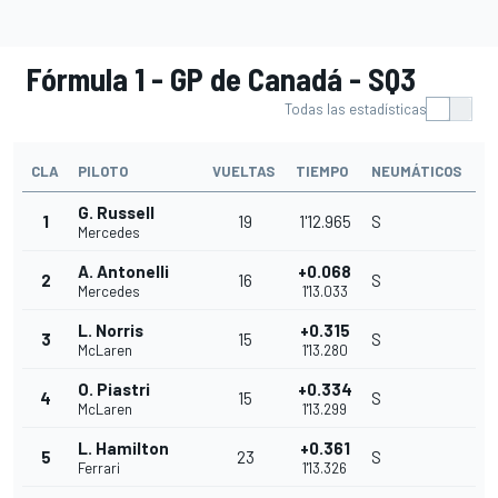
Fórmula 1 - GP de Canadá - SQ3
Todas las estadísticas
CLA
PILOTO
VUELTAS
TIEMPO
NEUMÁTICOS
G. Russell
1
19
1'12.965
S
Mercedes
A. Antonelli
+0.068
2
16
S
Mercedes
1'13.033
L. Norris
+0.315
3
15
S
McLaren
1'13.280
O. Piastri
+0.334
4
15
S
McLaren
1'13.299
L. Hamilton
+0.361
5
23
S
Ferrari
1'13.326