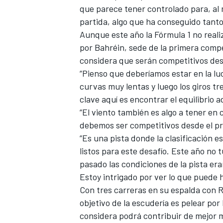
que parece tener controlado para, al 
FÓRMULA E
partida, algo que ha conseguido tant
Aunque este año la Fórmula 1 no reali
por Bahréin, sede de la primera comp
considera que serán competitivos des
“Pienso que deberíamos estar en la luc
curvas muy lentas y luego los giros tr
clave aquí es encontrar el equilibrio 
“El viento también es algo a tener en
debemos ser competitivos desde el prin
“Es una pista donde la clasificación
listos para este desafío. Este año no 
WRC
pasado las condiciones de la pista er
Estoy intrigado por ver lo que puede 
Con tres carreras en su espalda con
R
objetivo de la escudería es pelear por 
considera podrá contribuir de mejor m