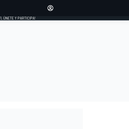
favoritos
Haz que se oiga tu voz
comentando artículos.
1, ÚNETE Y PARTICIPA!
INICIAR SESIÓN
EDICIÓN
LATINOAMÉRICA