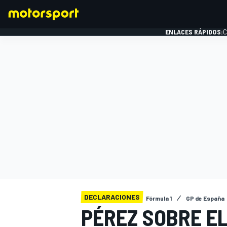
ENLACES RÁPIDOS:
C
FÓRMULA 1
DECLARACIONES
Fórmula 1
GP de España
PÉREZ SOBRE EL