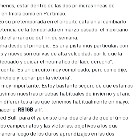
menos, estar dentro de las dos primeras líneas de
o en Imola como en Portimao.
zó su pretemporada en el circuito catalán al cambiarlo
etencia de la temporada en marzo pasado, el mexicano
de el arranque del fin de semana.
ha desde el principio. Es una pista muy particular, con
es y nueve son curvas de alta velocidad, por lo que la
adecuado y cuidar el neumático del lado derecho”.
 cuenta. Es un circuito muy complicado, pero como dije,
cipio y luchar por la victoria”.
 es muy importante. Estoy bastante seguro de que estamos
tuvimos nuestras pruebas habituales de invierno y el año
an diferentes a las que tenemos habitualmente en mayo.
hacer el
RB16B
allí”.
ed Bull
, para él ya existe una idea clara de que el único
los campeonatos y las victorias, objetivos a los que
anera luego de los duros aprendizajes en las dos