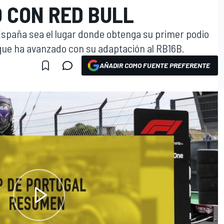
O CON RED BULL
España sea el lugar donde obtenga su primer podio
 que ha avanzado con su adaptación al RB16B.
AÑADIR COMO FUENTE PREFERENTE
ifest download timed out
NIFEST_DOWNLOAD_TIMEOUT)