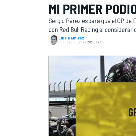
MI PRIMER PODI
INDYCAR
Sergio Pérez espera que el GP de 
con Red Bull Racing al considerar
Luis Ramírez
Publicado:
5 may 2021, 13:55
MOTOGP
The man
(NETWORK_MA