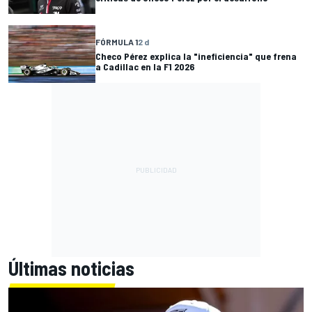
FÓRMULA 1
2 d
Checo Pérez explica la "ineficiencia" que frena
a Cadillac en la F1 2026
Últimas noticias