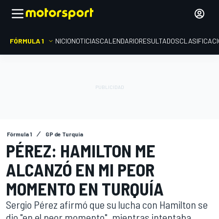
FÓRMULA 1
INICIO
NOTICIAS
CALENDARIO
RESULTADOS
CLASIFICAC
Fórmula 1
GP de Turquía
PÉREZ: HAMILTON ME
ALCANZÓ EN MI PEOR
MOMENTO EN TURQUÍA
Sergio Pérez afirmó que su lucha con Hamilton se
dio "en el peor momento", mientras intentaba