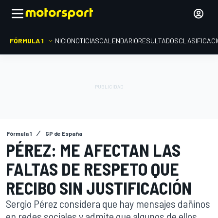
FÓRMULA 1
INICIO
NOTICIAS
CALENDARIO
RESULTADOS
CLASIFICAC
Fórmula 1
GP de España
PÉREZ: ME AFECTAN LAS
FALTAS DE RESPETO QUE
RECIBO SIN JUSTIFICACIÓN
Sergio Pérez considera que hay mensajes dañinos
en redes sociales y admite que algunos de ellos